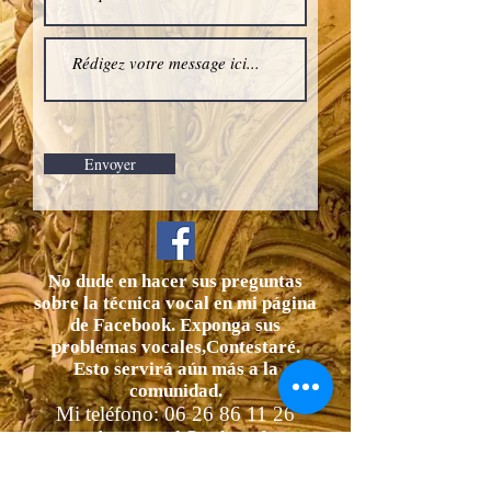
Envoyer
No dude en hacer sus preguntas
sobre la técnica vocal en mi página
de Facebook. Exponga sus
problemas vocales,
Contestaré.
Esto servirá aún más a la
comunidad.
Mi teléfono:
06 26 86 11 26
aubertpascal@yahoo.fr
No dudes en llamarme, sucede que
falla el formulario de contacto